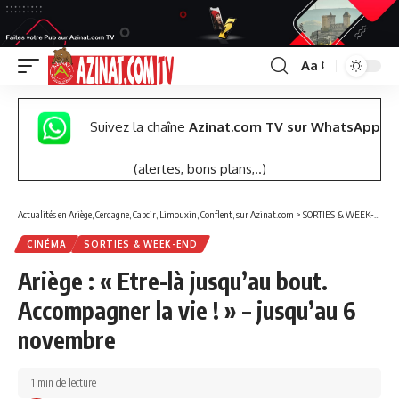
Aa
Font
Resizer
Suivez la chaîne
Azinat.com TV sur WhatsApp
(alertes, bons plans,..)
Actualités en Ariège, Cerdagne, Capcir, Limouxin, Conflent, sur Azinat.com
>
SORTIES & WEEK-END
CINÉMA
SORTIES & WEEK-END
Ariège : « Etre-là jusqu’au bout.
Accompagner la vie ! » – jusqu’au 6
novembre
1 min de lecture