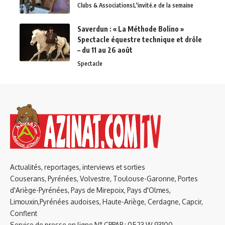
Clubs & Associations
L'invité.e de la semaine
Saverdun : « La Méthode Bolino »
Spectacle équestre technique et drôle
– du 11 au 26 août
Spectacle
Actualités, reportages, interviews et sorties
Couserans, Pyrénées, Volvestre, Toulouse-Garonne, Portes
d'Ariège-Pyrénées, Pays de Mirepoix, Pays d'Olmes,
Limouxin,Pyrénées audoises, Haute-Ariège, Cerdagne, Capcir,
Conflent
Service de presse en ligne N° CPPAP : 0523 W 93100