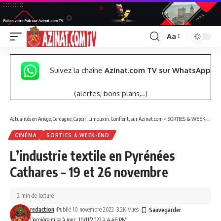
Aa
Font
Resizer
Suivez la chaîne
Azinat.com TV sur WhatsApp
(alertes, bons plans,..)
Actualités en Ariège, Cerdagne, Capcir, Limouxin, Conflent, sur Azinat.com
>
SORTIES & WEEK-END
CINÉMA
SORTIES & WEEK-END
L’industrie textile en Pyrénées
Cathares – 19 et 26 novembre
2 min de lecture
redaction
Publié 10 novembre 2022
3.2K Vues
Dernière mise à jour: 10/11/2022 à 4:46 PM