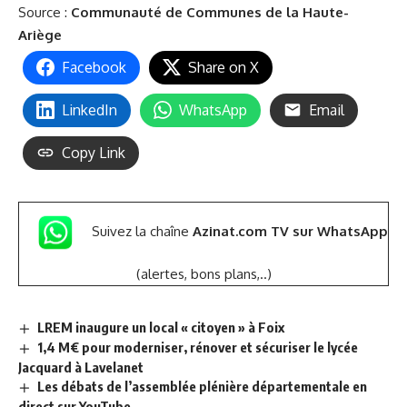
Source :
Communauté
de Communes
de la Haute-
Ariège
Facebook
Share on X
LinkedIn
WhatsApp
Email
Copy Link
Suivez la chaîne
Azinat.com TV sur WhatsApp
(alertes, bons plans,..)
LREM inaugure un local « citoyen » à Foix
1,4 M€ pour moderniser, rénover et sécuriser le lycée
Jacquard à Lavelanet
Les débats de l’assemblée plénière départementale en
direct sur YouTube