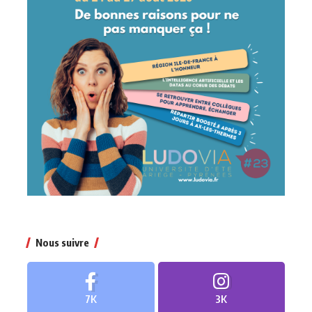
Nous suivre
7K
3K