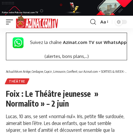
Aa
Font
Resizer
Suivez la chaîne
Azinat.com TV sur WhatsApp
(alertes, bons plans,..)
Actualités en Ariège, Cerdagne, Capcir, Limouxin, Conflent, sur Azinat.com
>
SORTIES & WEEK-END
THÉÂTRE
Foix : Le Théâtre jeunesse »
Normalito » – 2 juin
Lucas, 10 ans, se sent « normal-nul ». Iris, petite fille surdouée,
aimerait bien l’être. Les deux enfants, que tout semble
séparer, se lient d’amitié et découvrent ensemble que la