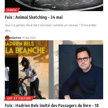
DANSE
Foix : Animal Sketching – 24 mai
Qui n’a jamais rêvé de s’envoler comme un oiseau ? D’inventer
des…
redaction
15 mai 2023
ART ET CULTURE
Foix : Hadrien Bels invité des Passagers du livre – 18