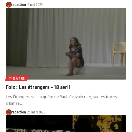
redaction
4 mai 2023
THÉÂTRE
Foix : Les étrangers – 18 avril
Les Étrangers suit la quête de Paul, écrivain raté, sur les traces
d’Ismaël,…
redaction
25 mars 2023