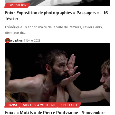
EXPOSITION
Foix : Exposition de photographies « Passagers » – 16
février
Frédérique Thiennot, maire de la Ville de Pamiers, Xavier Canin,
directeur du…
redaction
7 février 2023
DANSE
SORTIES & WEEK-END
SPECTACLE
Foix : « Motifs » de Pierre Pontvianne – 9 novembre