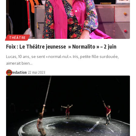
THÉÂTRE
Foix : Le Théâtre jeunesse » Normalito » – 2 juin
Lucas, 10 ans, se sent « normal-nul ». Iris, petite fille surdouée,
aimerait bien…
redaction
22 mai 2023