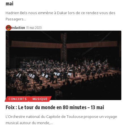
mai
Hadrien Bels nous emmène à Dakar lors de ce rendez-vous des
Passagers…
redaction
11 mai 2023
CONCERTS
MUSIQUE
Foix : Le tour du monde en 80 minutes – 13 mai
L’Orchestre national du Capitole de Toulouse propose un voyage
musical autour du monde,…