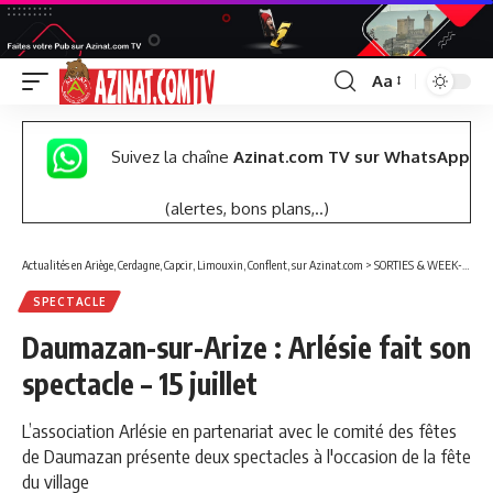
Aa
Font
Resizer
Suivez la chaîne
Azinat.com TV sur WhatsApp
(alertes, bons plans,..)
Actualités en Ariège, Cerdagne, Capcir, Limouxin, Conflent, sur Azinat.com
>
SORTIES & WEEK-END
SPECTACLE
Daumazan-sur-Arize : Arlésie fait son
spectacle – 15 juillet
L’association Arlésie en partenariat avec le comité des fêtes
de Daumazan présente deux spectacles à l'occasion de la fête
du village