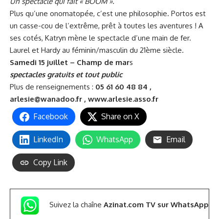
Un spectacle qui fait « BOOM ».
Plus qu’une onomatopée, c’est une philosophie. Portos est
un casse-cou de l’extrême, prêt à toutes les aventures ! A
ses cotés, Katryn mène le spectacle d’une main de fer.
Laurel et Hardy au féminin/masculin du 21ème siècle.
Samedi 15 juillet – Champ de mar
s
spectacles gratuits et tout public
Plus de renseignements :
05 61 60 48 84 ,
arlesie@wanadoo.fr
,
www.arlesie.asso.fr
Facebook
Share on X
LinkedIn
WhatsApp
Email
Copy Link
Suivez la chaîne
Azinat.com TV sur WhatsApp