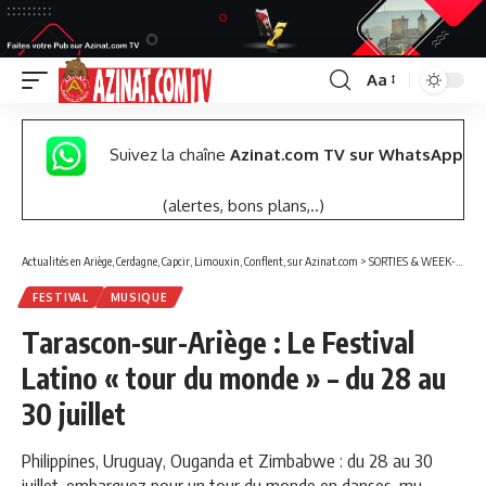
Aa
Font
Resizer
Suivez la chaîne
Azinat.com TV sur WhatsApp
(alertes, bons plans,..)
Actualités en Ariège, Cerdagne, Capcir, Limouxin, Conflent, sur Azinat.com
>
SORTIES & WEEK-END
FESTIVAL
MUSIQUE
Tarascon-sur-Ariège : Le Festival
Latino « tour du monde » – du 28 au
30 juillet
Philippines, Uruguay, Ouganda et Zimbabwe : du 28 au 30
juillet, embarquez pour un tour du monde en danses, mu-