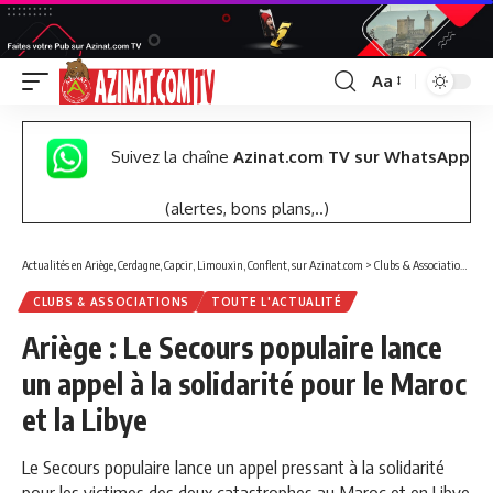
Aa
Font
Resizer
Suivez la chaîne
Azinat.com TV sur WhatsApp
(alertes, bons plans,..)
Actualités en Ariège, Cerdagne, Capcir, Limouxin, Conflent, sur Azinat.com
>
Clubs & Associations
>
Ar
CLUBS & ASSOCIATIONS
TOUTE L'ACTUALITÉ
Ariège : Le Secours populaire lance
un appel à la solidarité pour le Maroc
et la Libye
Le Secours populaire lance un appel pressant à la solidarité
pour les victimes des deux catastrophes au Maroc et en Libye