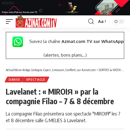
Aa
Font
Resizer
Suivez la chaîne
Azinat.com TV sur WhatsApp
(alertes, bons plans,..)
Actualités en Ariège, Cerdagne, Capcir, Limouxin, Conflent, sur Azinat.com
>
SORTIES & WEEK-END
DANSE
SPECTACLE
Lavelanet : « MIROIЯ » par la
compagnie Filao – 7 & 8 décembre
La compagnie Filao présentera son spectacle "MIROIЯ" les 7
et 8 décembre salle G.MELIES à Lavelanet.