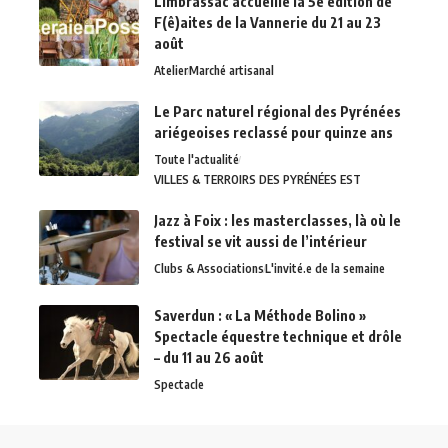
Limbrassac accueille la 5e édition de
F(ê)aites de la Vannerie du 21 au 23
août
Atelier
Marché artisanal
Le Parc naturel régional des Pyrénées
ariégeoises reclassé pour quinze ans
Toute l'actualité
VILLES & TERROIRS DES PYRÉNÉES EST
Jazz à Foix : les masterclasses, là où le
festival se vit aussi de l’intérieur
Clubs & Associations
L'invité.e de la semaine
Saverdun : « La Méthode Bolino »
Spectacle équestre technique et drôle
– du 11 au 26 août
Spectacle