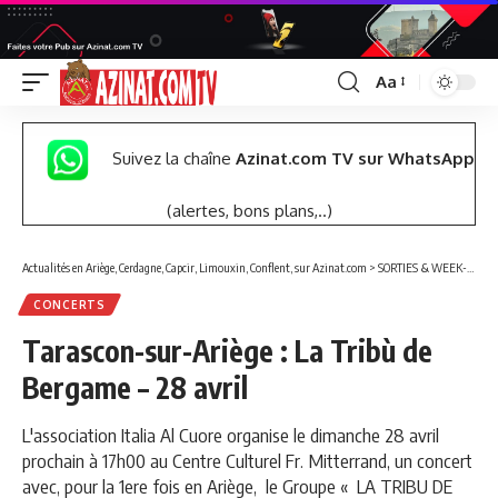
Aa
Font
Resizer
Suivez la chaîne
Azinat.com TV sur WhatsApp
(alertes, bons plans,..)
Actualités en Ariège, Cerdagne, Capcir, Limouxin, Conflent, sur Azinat.com
>
SORTIES & WEEK-END
CONCERTS
Tarascon-sur-Ariège : La Tribù de
Bergame – 28 avril
L'association Italia Al Cuore organise le dimanche 28 avril
prochain à 17h00 au Centre Culturel Fr. Mitterrand, un concert
avec, pour la 1ere fois en Ariège, le Groupe « LA TRIBU DE