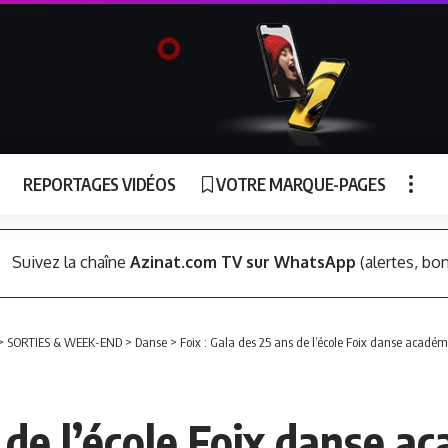
REPORTAGES VIDÉOS
VOTRE MARQUE-PAGES
Suivez la chaîne
Azinat.com TV sur WhatsApp
(alertes, bon
>
SORTIES & WEEK-END
>
Danse
>
Foix : Gala des 25 ans de l’école Foix danse académi
 de l’école Foix danse ac