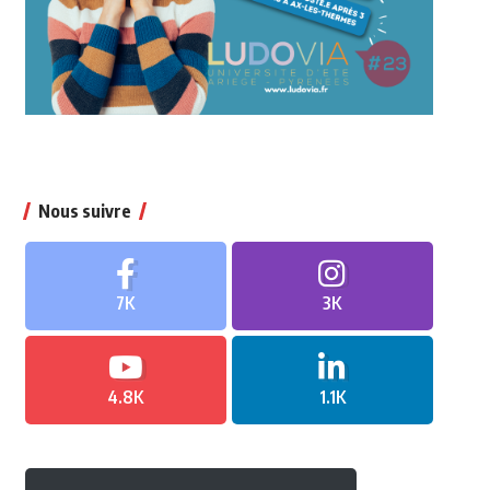
Nous suivre
7K
3K
4.8K
1.1K