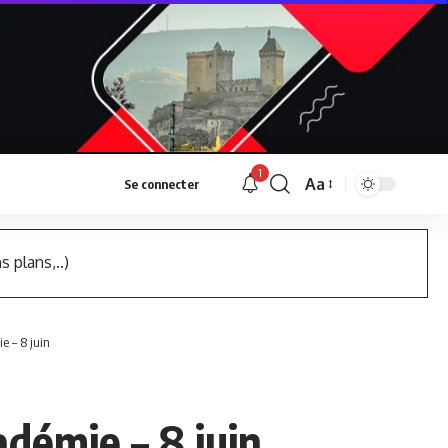
1
Aa
Se connecter
Font
Resizer
s plans,..)
e – 8 juin
adémie – 8 juin