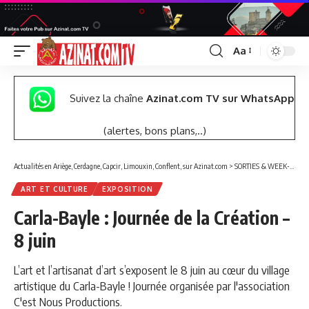
Aa
Font
Resizer
Suivez la chaîne
Azinat.com TV sur WhatsApp
(alertes, bons plans,..)
Actualités en Ariège, Cerdagne, Capcir, Limouxin, Conflent, sur Azinat.com
>
SORTIES & WEEK-END
ART ET CULTURE
EXPOSITION
Carla-Bayle : Journée de la Création –
8 juin
L’art et l’artisanat d’art s’exposent le 8 juin au cœur du village
artistique du Carla-Bayle ! Journée organisée par l'association
C'est Nous Productions.