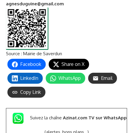
agnesduguine@gmail.com
Source :
Mairie de Saverdun
Facebook
Share on X
LinkedIn
WhatsApp
Email
Copy Link
Suivez la chaîne
Azinat.com TV sur WhatsApp
(alertes, bons plans,..)