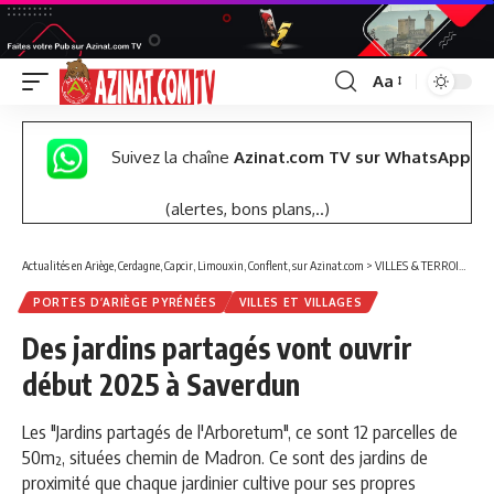
Aa
Font
Resizer
Suivez la chaîne
Azinat.com TV sur WhatsApp
(alertes, bons plans,..)
Actualités en Ariège, Cerdagne, Capcir, Limouxin, Conflent, sur Azinat.com
>
VILLES & TERROIRS DES PYRÉNÉES EST
PORTES D’ARIÈGE PYRÉNÉES
VILLES ET VILLAGES
Des jardins partagés vont ouvrir
début 2025 à Saverdun
Les "Jardins partagés de l'Arboretum", ce sont 12 parcelles de
50m², situées chemin de Madron. Ce sont des jardins de
proximité que chaque jardinier cultive pour ses propres