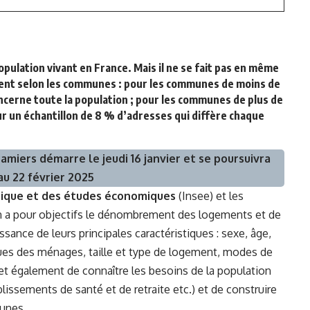
ulation vivant en France. Mais il ne se fait pas en même
rent selon les communes : pour les communes de moins de
 concerne toute la population ; pour les communes de plus de
 sur un échantillon de 8 % d’adresses qui diffère chaque
miers démarre le jeudi 16 janvier et se poursuivra
au 22 février 2025
istique et des études économiques
(Insee) et les
 a pour objectifs le dénombrement des logements et de
ssance de leurs principales caractéristiques : sexe, âge,
iques des ménages, taille et type de logement, modes de
et également de connaître les besoins de la population
lissements de santé et de retraite etc.) et de construire
munes.