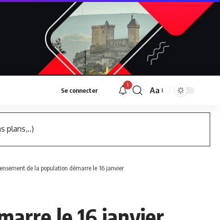
1
Aa
Se connecter
Font
Resizer
s plans,..)
censement de la population démarre le 16 janvier
arre le 16 janvier