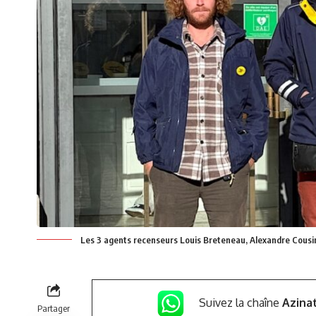
Les 3 agents recenseurs Louis Breteneau, Alexandre Cousi
Suivez la chaîne
Azina
Partager