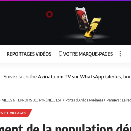
REPORTAGES VIDÉOS
VOTRE MARQUE-PAGES
Suivez la chaîne
Azinat.com TV sur WhatsApp
(alertes, bon
>
VILLES & TERROIRS DES PYRÉNÉES EST
>
Portes d’Ariège Pyrénées
>
Pamiers : Le re
ES ET VILLAGES
ent de la population dém