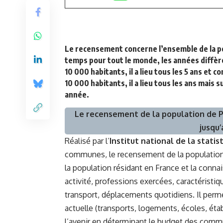
Le recensement concerne l’ensemble de la pop
temps pour tout le monde, les années diffè
10 000 habitants, il a lieu tous les 5 ans et
10 000 habitants, il a lieu tous les ans mais
année.
Le recensement de la population de Pa
jusqu’
Réalisé par l’
Institut national de la stat
communes, le recensement de la population
la population résidant en France et la connai
activité, professions exercées, caractérist
transport, déplacements quotidiens. Il perm
actuelle (transports, logements, écoles, étab
l’avenir en déterminant le budget des com