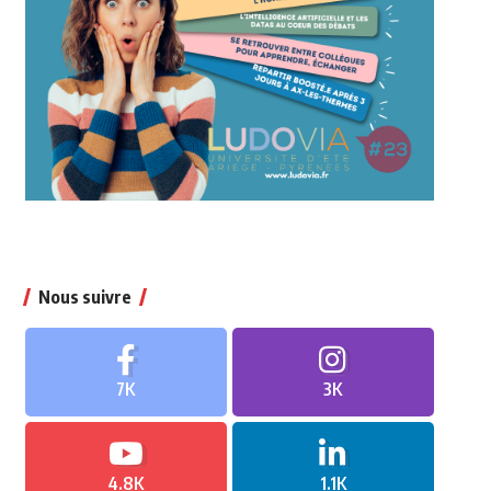
Nous suivre
7K
3K
4.8K
1.1K