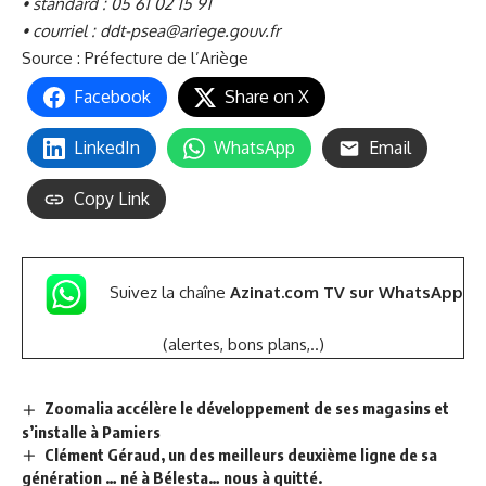
• standard : 05 61 02 15 91
• courriel :
ddt-psea@ariege.gouv.fr
Source :
Préfecture de l’Ariège
Facebook
Share on X
LinkedIn
WhatsApp
Email
Copy Link
Suivez la chaîne
Azinat.com TV sur WhatsApp
(alertes, bons plans,..)
Zoomalia accélère le développement de ses magasins et
s’installe à Pamiers
Clément Géraud, un des meilleurs deuxième ligne de sa
génération … né à Bélesta… nous à quitté.