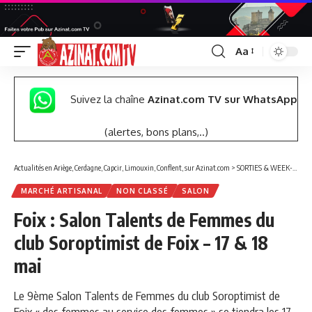
Aa
Font
Resizer
Suivez la chaîne
Azinat.com TV sur WhatsApp
(alertes, bons plans,..)
Actualités en Ariège, Cerdagne, Capcir, Limouxin, Conflent, sur Azinat.com
>
SORTIES & WEEK-END
MARCHÉ ARTISANAL
NON CLASSÉ
SALON
Foix : Salon Talents de Femmes du
club Soroptimist de Foix – 17 & 18
mai
Le 9ème Salon Talents de Femmes du club Soroptimist de
Foix « des femmes au service des femmes » se tiendra les 17