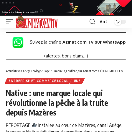
Aa
Font
Resizer
Suivez la chaîne
Azinat.com TV sur WhatsApp
(alertes, bons plans,..)
Actualités en Ariège, Cerdagne, Capcir, Limouxin, Conflent, sur Azinat.com
>
ÉCONOMIE ET ENTREPRISES
ENTREPRISE ET COMMERCE LOCAL
UNE
Native : une marque locale qui
révolutionne la pêche à la truite
depuis Mazères
REPORTAGE
Installée au cœur de Mazères, dans l’Ariège,
la marque Native fait figure d’exception dans le paysage