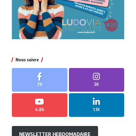
Nous suivre
7K
3K
4.8K
1.1K
NEWSLETTER HEBDOMADAIRE