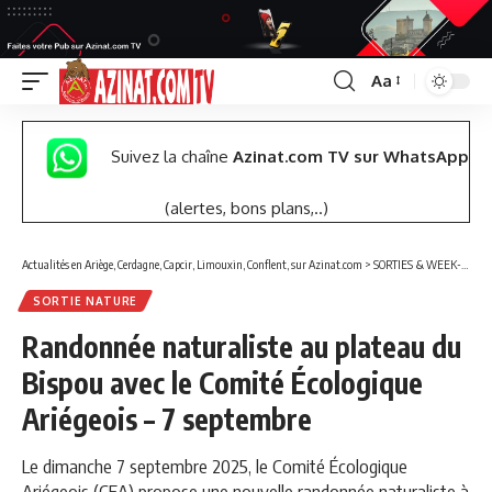
Aa
Font
Resizer
Suivez la chaîne
Azinat.com TV sur WhatsApp
(alertes, bons plans,..)
Actualités en Ariège, Cerdagne, Capcir, Limouxin, Conflent, sur Azinat.com
>
SORTIES & WEEK-END
SORTIE NATURE
Randonnée naturaliste au plateau du
Bispou avec le Comité Écologique
Ariégeois – 7 septembre
Le dimanche 7 septembre 2025, le Comité Écologique
Ariégeois (CEA) propose une nouvelle randonnée naturaliste à