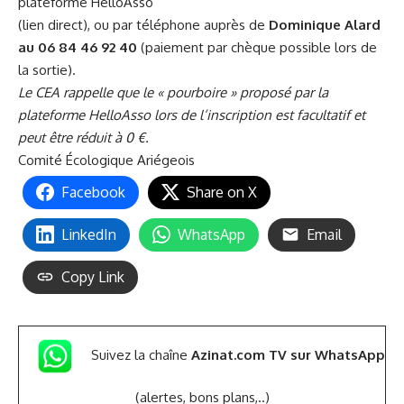
plateforme HelloAsso
(
lien direct
), ou par téléphone auprès de
Dominique Alard
au 06 84 46 92 40
(paiement par chèque possible lors de
la sortie).
Le CEA rappelle que le « pourboire » proposé par la
plateforme HelloAsso lors de l’inscription est facultatif et
peut être réduit à 0 €.
Comité Écologique Ariégeois
Facebook
Share on X
LinkedIn
WhatsApp
Email
Copy Link
Suivez la chaîne
Azinat.com TV sur WhatsApp
(alertes, bons plans,..)