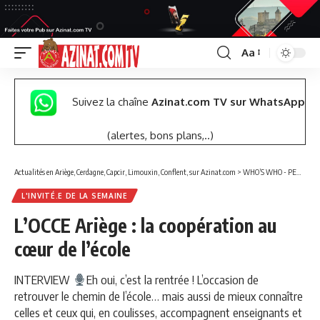
Aa
Font
Resizer
Suivez la chaîne
Azinat.com TV sur WhatsApp
(alertes, bons plans,..)
Actualités en Ariège, Cerdagne, Capcir, Limouxin, Conflent, sur Azinat.com
>
WHO’S WHO - PERSONNALITÉS
L'INVITÉ.E DE LA SEMAINE
L’OCCE Ariège : la coopération au
cœur de l’école
INTERVIEW
Eh oui, c’est la rentrée ! L’occasion de
retrouver le chemin de l’école… mais aussi de mieux connaître
celles et ceux qui, en coulisses, accompagnent enseignants et