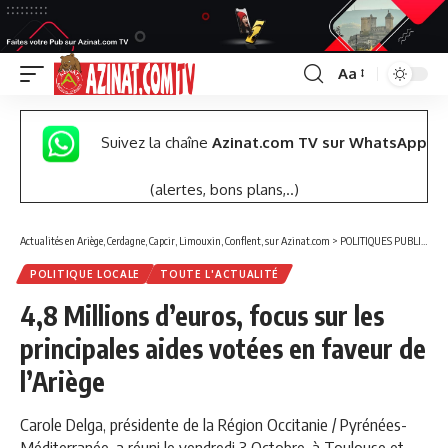
Aa
Font
Resizer
Suivez la chaîne
Azinat.com TV sur WhatsApp
(alertes, bons plans,..)
Actualités en Ariège, Cerdagne, Capcir, Limouxin, Conflent, sur Azinat.com
>
POLITIQUES PUBLIQUES
POLITIQUE LOCALE
TOUTE L'ACTUALITÉ
4,8 Millions d’euros, focus sur les
principales aides votées en faveur de
l’Ariège
Carole Delga, présidente de la Région Occitanie / Pyrénées-
Méditerranée, a réuni le vendredi 3 Octobre, à Toulouse et