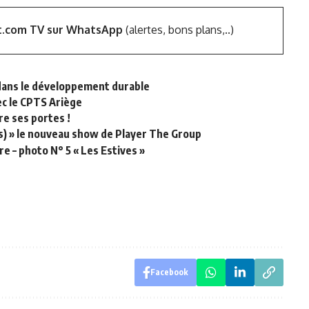
t.com TV sur WhatsApp
(alertes, bons plans,..)
 dans le développement durable
ec le CPTS Ariège
e ses portes !
(s) » le nouveau show de Player The Group
e – photo N° 5 « Les Estives »
Facebook