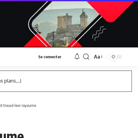
Aa
Se connecter
Font
Resizer
s plans,..)
nt trouvé leur royaume
yaume