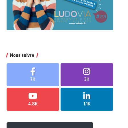
Nous suivre
7K
3K
4.8K
1.1K