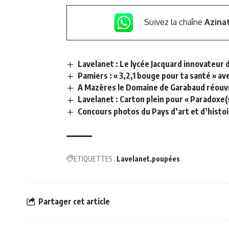
Suivez la chaîne
Azina
Lavelanet : Le lycée Jacquard innovateur
Pamiers : « 3,2,1 bouge pour ta santé » av
A Mazères le Domaine de Garabaud réouvr
Lavelanet : Carton plein pour « Paradoxe
Concours photos du Pays d’art et d’histoir
ETIQUETTES :
Lavelanet
poupées
Partager cet article