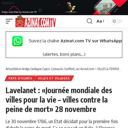
Aa
Font
Resizer
Suivez la chaîne
Azinat.com TV sur WhatsApp
(alertes, bons plans,..)
Actualités en Ariège, Cerdagne, Capcir, Limouxin, Conflent, sur Azinat.com
>
VILLES & TERROIRS DES PYRÉNÉES EST
PAYS D’OLMES
VILLES ET VILLAGES
Lavelanet : «Journée mondiale des
villes pour la vie – villes contre la
peine de mort» 28 novembre
Le 30 novembre 1786, un Etat décidait pour la première fois
d'abolir la peine de mort. Ça se passait en Italie, à Florence,