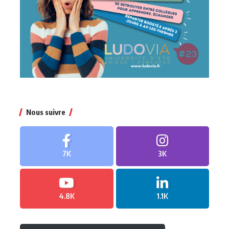
Nous suivre
7K
3K
4.8K
1.1K