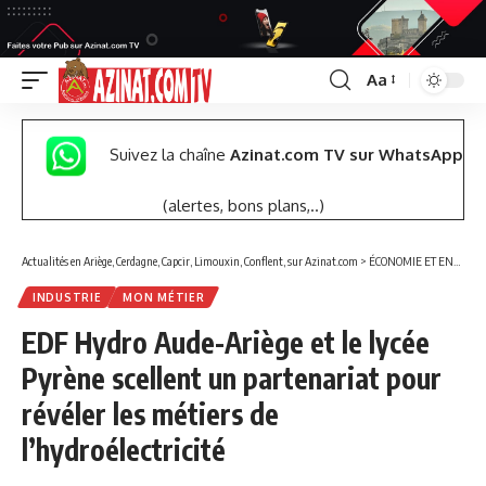
Aa
Font
Resizer
Suivez la chaîne
Azinat.com TV sur WhatsApp
(alertes, bons plans,..)
Actualités en Ariège, Cerdagne, Capcir, Limouxin, Conflent, sur Azinat.com
>
ÉCONOMIE ET ENTREPRISES
INDUSTRIE
MON MÉTIER
EDF Hydro Aude-Ariège et le lycée
Pyrène scellent un partenariat pour
révéler les métiers de
l’hydroélectricité