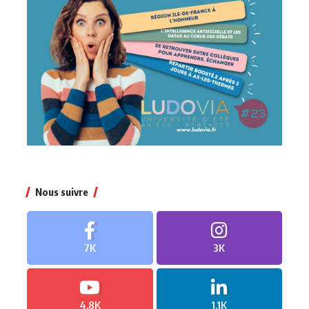
Nous suivre
7K
3K
4.8K
1.1K