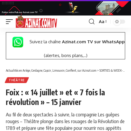
Aa
Font
Resizer
Suivez la chaîne
Azinat.com TV sur WhatsApp
(alertes, bons plans,..)
Actualités en Ariège, Cerdagne, Capcir, Limouxin, Conflent, sur Azinat.com
>
SORTIES & WEEK-END
THÉÂTRE
Foix : « 14 juillet » et « 7 fois la
révolution » – 15 janvier
Au fil de deux spectacles à suivre, la compagnie Les guêpes
rouges – Théâtre plonge dans les rouages de la Révolution de
1789 et prépare une fête populaire pour nourrir nos appétits