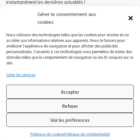
instantanément les dernières actualités !
Gérer le consentement aux
cookies
Azinat.com TV soutient
Nous utilisons des technologies telles que les cookies pour stocker et/ou
accéder aux informations relatives aux appareils. Nous le faisons pour
améliorer l’expérience de navigation et pour afficher des publicités
personnalisées. Consentir à ces technologies nous permettra de traiter des
données telles que le comportement de navigation ou les ID uniques sur ce
site.
Gérer les services
Accepter
Refuser
Suivez-nous
Voir les préférences
© 2023 Azinat.com TV édité et géré par WOOMEET SAS, powered by
Politique de cookies
Politique de confidentialité
Wordpress.