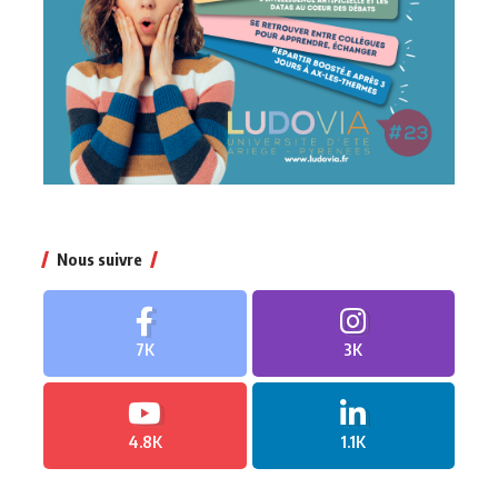
Nous suivre
7K
3K
4.8K
1.1K