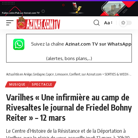
Aa
Font
Resizer
Suivez la chaîne
Azinat.com TV sur WhatsApp
(alertes, bons plans,..)
Actualités en Ariège, Cerdagne, Capcir, Limouxin, Conflent, sur Azinat.com
>
SORTIES & WEEK-END
MUSIQUE
SPECTACLE
Varilhes « Une infirmière au camp de
Rivesaltes le journal de Friedel Bohny
Reiter » – 12 mars
Le Centre d’Histoire de la Résistance et de la Déportation à
Varilhes aura le plaisir de vous accueillir jeudi 12 mars à 20h30