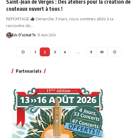
Saint-Jean de Verges : Des ateliers pour la création de
couteaux ouvert à tous !
REPORTAGE
Dimanche 3 mars, nous sommes allés à la
rencontre de…
Eric D'azinatTv
31 mars 2024
1
2
3
4
…
9
10
Partenariats