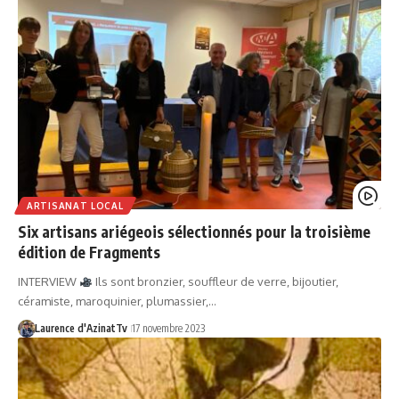
ARTISANAT LOCAL
Six artisans ariégeois sélectionnés pour la troisième
édition de Fragments
INTERVIEW
Ils sont bronzier, souffleur de verre, bijoutier,
céramiste, maroquinier, plumassier,…
Laurence d'AzinatTv
17 novembre 2023