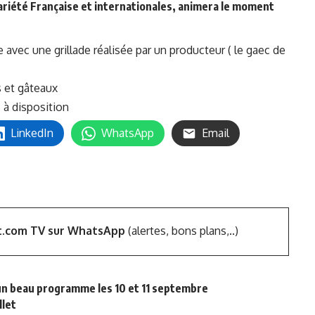
variété Française et internationales, animera le moment
 avec une grillade réalisée par un producteur ( le gaec de
s et gâteaux
 à disposition
LinkedIn
WhatsApp
Email
t.com TV sur WhatsApp
(alertes, bons plans,..)
c un beau programme les 10 et 11 septembre
llet