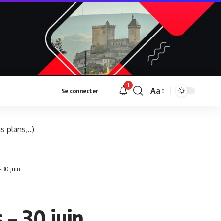
1
Aa
Se connecter
Font
Resizer
s plans,..)
– 30 juin
 – 30 juin