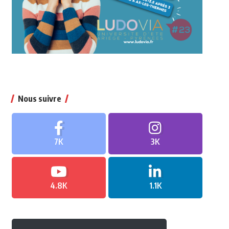
Nous suivre
7K
3K
4.8K
1.1K