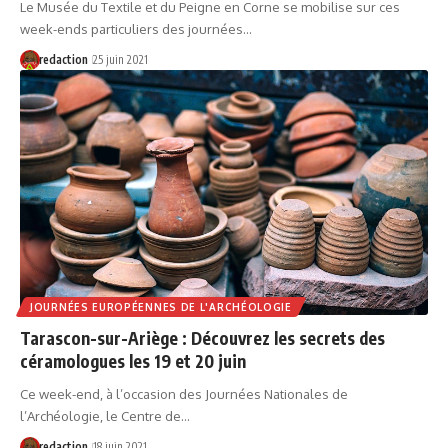
Le Musée du Textile et du Peigne en Corne se mobilise sur ces
week-ends particuliers des journées…
redaction
25 juin 2021
JOURNÉES EUROPÉENNES DE L'ARCHÉOLOGIE
Tarascon-sur-Ariège : Découvrez les secrets des
céramologues les 19 et 20 juin
Ce week-end, à l’occasion des Journées Nationales de
l’Archéologie, le Centre de…
redaction
18 juin 2021