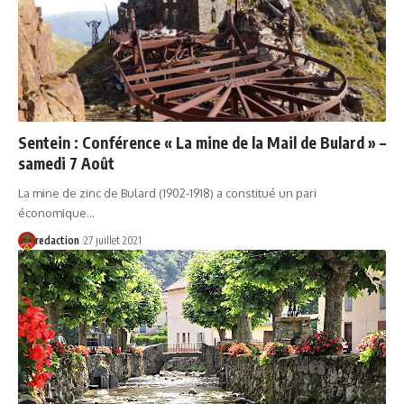
Sentein : Conférence « La mine de la Mail de Bulard » –
samedi 7 Août
La mine de zinc de Bulard (1902-1918) a constitué un pari
économique…
redaction
27 juillet 2021