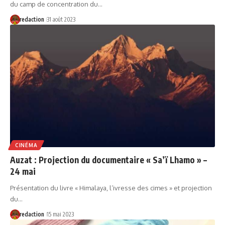
du camp de concentration du…
redaction
31 août 2023
CINÉMA
Auzat : Projection du documentaire « Sa’ï Lhamo » –
24 mai
Présentation du livre « Himalaya, l’ivresse des cimes » et projection
du…
redaction
15 mai 2023