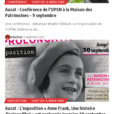
CONFÉRENCE
SORTIES & WEEK-END
Auzat : Conférence de l’OPSN à la Maison des
Patrimoines – 9 septembre
Une conférence - débat par Brigitte Sébbah, co-responsable de
l’OPSN, Maîtresse de…
redaction
2 septembre 2022
EXPOSITION
SORTIES & WEEK-END
Auzat : L’exposition « Anne Frank, Une histoire