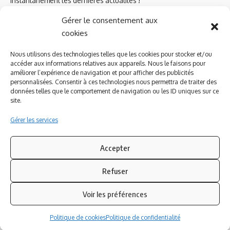
instantanément les dernières actualités !
Gérer le consentement aux
cookies
Azinat.com TV soutient
Nous utilisons des technologies telles que les cookies pour stocker et/ou
accéder aux informations relatives aux appareils. Nous le faisons pour
améliorer l’expérience de navigation et pour afficher des publicités
personnalisées. Consentir à ces technologies nous permettra de traiter des
données telles que le comportement de navigation ou les ID uniques sur ce
site.
Gérer les services
Accepter
Refuser
Suivez-nous
Voir les préférences
© 2023 Azinat.com TV édité et géré par WOOMEET SAS, powered by
Politique de cookies
Politique de confidentialité
Wordpress.