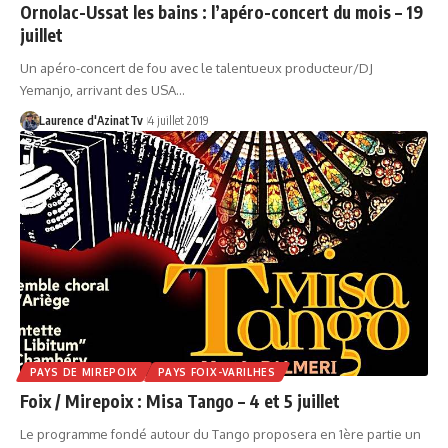
Ornolac-Ussat les bains : l’apéro-concert du mois – 19
juillet
Un apéro-concert de fou avec le talentueux producteur/DJ
Yemanjo, arrivant des USA…
Laurence d'AzinatTv
4 juillet 2019
PAYS DE MIREPOIX
PAYS FOIX-VARILHES
Foix / Mirepoix : Misa Tango – 4 et 5 juillet
Le programme fondé autour du Tango proposera en 1ère partie un