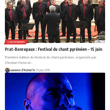
COUSERANS
Prat-Bonrepaux : Festival du chant pyrénéen – 15 juin
Première édition du festival du chant pyrénéen, organisée par
Christian Pariot et…
Laurence d'AzinatTv
13 juin 2019