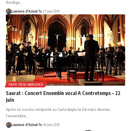
floriège…
Laurence d'AzinatTv
27 juin 2019
PAYS FOIX-VARILHES
Saurat : Concert Ensemble vocal A Contretemps – 22
juin
Après le succès remporté au Carla Bayle le 24 mars dernier,
l'ensemble…
Laurence d'AzinatTv
16 juin 2019