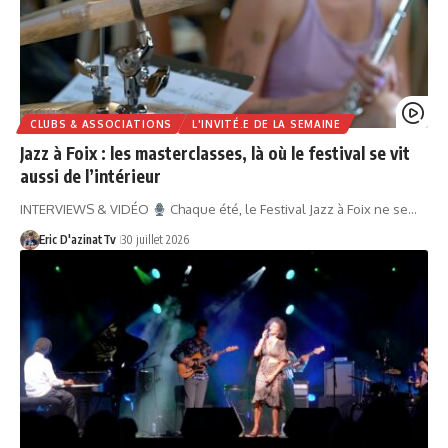
CLUBS & ASSOCIATIONS
L'INVITÉ.E DE LA SEMAINE
Jazz à Foix : les masterclasses, là où le festival se vit
aussi de l’intérieur
INTERVIEWS & VIDÉO
Chaque été, le Festival Jazz à Foix ne se…
Eric D'azinatTv
30 juillet 2026