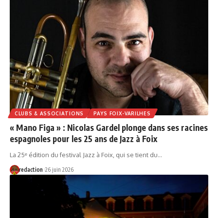
CLUBS & ASSOCIATIONS
PAYS FOIX-VARILHES
« Mano Figa » : Nicolas Gardel plonge dans ses racines
espagnoles pour les 25 ans de Jazz à Foix
La 25ᵉ édition du festival Jazz à Foix, qui se tient du…
redaction
26 juin 2026