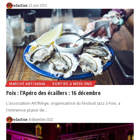
redaction
22 juin 2023
MARCHÉ ARTISANAL
SORTIES & WEEK-END
Foix : l’Apéro des écaillers : 16 décembre
L'association Art'Riège, organisatrice du festival Jazz à Foix, a
l'immense plaisir de…
redaction
8 décembre 2022