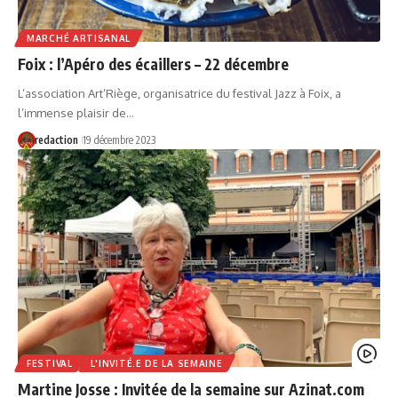
MARCHÉ ARTISANAL
Foix : l’Apéro des écaillers – 22 décembre
L’association Art’Riège, organisatrice du festival Jazz à Foix, a
l’immense plaisir de…
redaction
19 décembre 2023
FESTIVAL
L'INVITÉ.E DE LA SEMAINE
Martine Josse : Invitée de la semaine sur Azinat.com