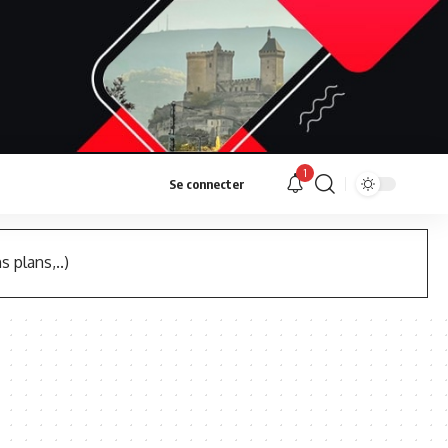
1
Se connecter
s plans,..)