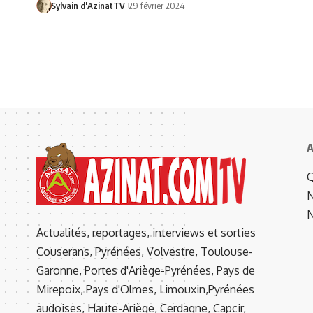
Sylvain d'AzinatTV
29 février 2024
A
Q
N
N
Actualités, reportages, interviews et sorties
Couserans, Pyrénées, Volvestre, Toulouse-
Garonne, Portes d'Ariège-Pyrénées, Pays de
Mirepoix, Pays d'Olmes, Limouxin,Pyrénées
audoises, Haute-Ariège, Cerdagne, Capcir,