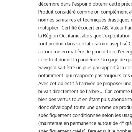
décembre dans l’espoir d’obtenir cette préc
Produit considéré comme un complément ali
normes sanitaires et techniques drastiques
multiplier : Certifié écocert en AB, Valeur P
la Région Occitanie, alors que l’exploitati
tout produit dans son laboratoire aseptisé
autonome en matière de production d’énerg
construit durant la pandémie. Un gage de qua
Savignol sait être un plus par rapport à la c
notamment, qui n’apporte pas toujours ces g
Avec cet objectif à l’arrivée de proposer u
buvait directement de l’arbre ». Car, comme 
bien des vertus tout en étant plus abondante
donc développé toute une gamme de produits
spécifiquement conditionnée selon les usage
(maintenue en permanence autour de 4° grâc
spécifiquement créés), fera ensuit le bonheur