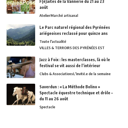
F(ê)aites de la Vannerie du 21 au 23
août
Atelier
Marché artisanal
Le Parc naturel régional des Pyrénées
ariégeoises reclassé pour quinze ans
Toute l'actualité
VILLES & TERROIRS DES PYRÉNÉES EST
Jazz à Foix : les masterclasses, là où le
festival se vit aussi de l’intérieur
Clubs & Associations
L'invité.e de la semaine
Saverdun : « La Méthode Bolino »
Spectacle équestre technique et drôle –
du 11 au 26 août
Spectacle