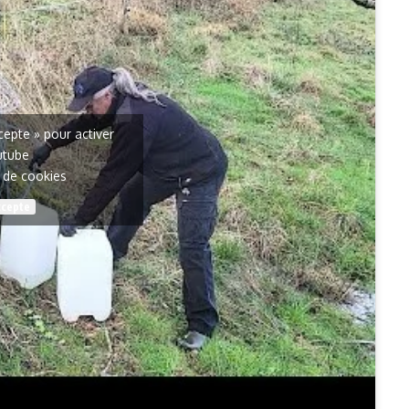
ccepte » pour activer
utube
e de cookies
ccepte