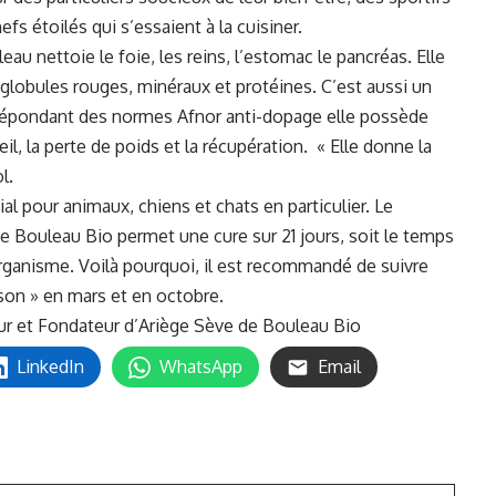
fs étoilés qui s’essaient à la cuisiner.
au nettoie le foie, les reins, l’estomac le pancréas. Elle
lobules rouges, minéraux et protéines. C’est aussi un
 répondant des normes Afnor anti-dopage elle possède
il, la perte de poids et la récupération. « Elle donne la
l.
l pour animaux, chiens et chats en particulier. Le
 Bouleau Bio permet une cure sur 21 jours, soit le temps
rganisme. Voilà pourquoi, il est recommandé de suivre
son » en mars et en octobre.
ur et Fondateur d’
Ariège Sève de Bouleau
Bio
LinkedIn
WhatsApp
Email