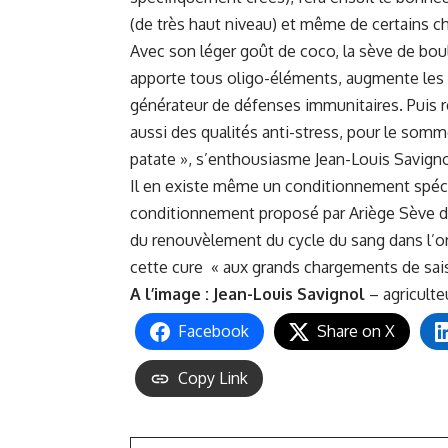
(de très haut niveau) et même de certains che
Avec son léger goût de coco, la sève de boule
apporte tous oligo-éléments, augmente les g
générateur de défenses immunitaires. Puis
aussi des qualités anti-stress, pour le somme
patate », s’enthousiasme Jean-Louis Savigno
Il en existe même un conditionnement spécia
conditionnement proposé par Ariège Sève de
du renouvèlement du cycle du sang dans l’o
cette cure « aux grands chargements de sai
A l’image :
Jean-Louis Savignol
– agriculte
Facebook
Share on X
Copy Link