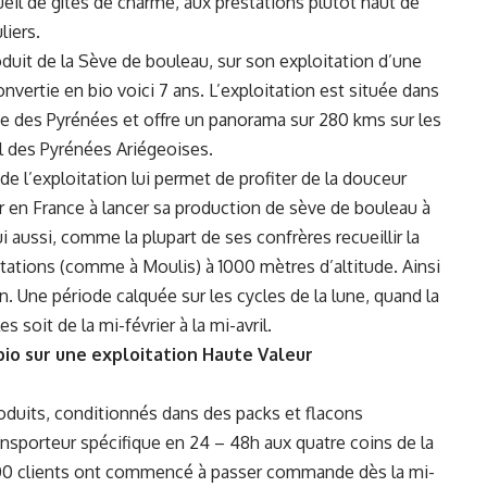
ueil de gîtes de charme, aux prestations plutôt haut de
liers.
oduit de la Sève de bouleau, sur son exploitation d’une
nvertie en bio voici 7 ans. L’exploitation est située dans
îne des Pyrénées et offre un panorama sur 280 kms sur les
 des Pyrénées Ariégeoises.
ude l’exploitation lui permet de profiter de la douceur
r en France à lancer sa production de sève de bouleau à
 aussi, comme la plupart de ses confrères recueillir la
itations (comme à Moulis) à 1000 mètres d’altitude. Ainsi
n. Une période calquée sur les cycles de la lune, quand la
 soit de la mi-février à la mi-avril.
io sur une exploitation Haute Valeur
produits, conditionnés dans des packs et flacons
sporteur spécifique en 24 – 48h aux quatre coins de la
0 clients ont commencé à passer commande dès la mi-