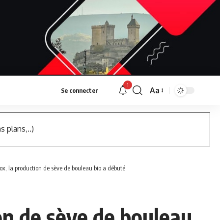
1
Aa
Se connecter
Font
Resizer
s plans,..)
tox, la production de sève de bouleau bio a débuté
ion de sève de bouleau