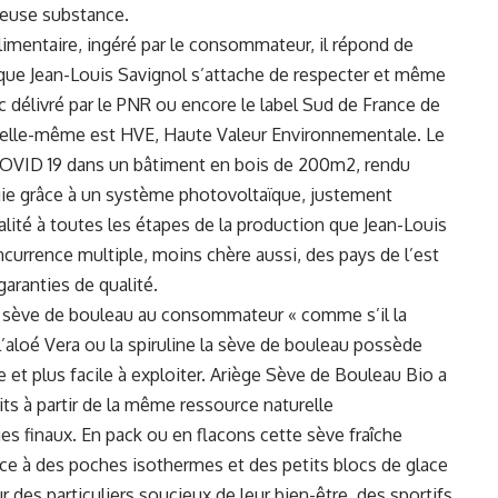
ieuse substance.
mentaire, ingéré par le consommateur, il répond de
 que Jean-Louis Savignol s’attache de respecter et même
arc délivré par le PNR ou encore le label Sud de France de
on elle-même est HVE, Haute Valeur Environnementale. Le
 COVID 19 dans un bâtiment en bois de 200m2, rendu
ie grâce à un système photovoltaïque, justement
lité à toutes les étapes de la production que Jean-Louis
oncurrence multiple, moins chère aussi, des pays de l’est
aranties de qualité.
ne sève de bouleau au consommateur « comme s’il la
l’aloé Vera ou la spiruline la sève de bouleau possède
 et plus facile à exploiter. Ariège Sève de Bouleau Bio a
 à partir de la même ressource naturelle
s finaux. En pack ou en flacons cette sève fraîche
e à des poches isothermes et des petits blocs de glace
 des particuliers soucieux de leur bien-être, des sportifs