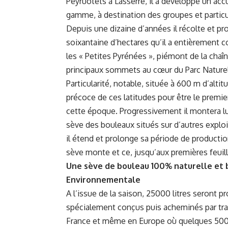
Peyruotets à Lasserre, il a développé un acc
gamme, à destination des groupes et particu
Depuis une dizaine d’années il récolte et pr
soixantaine d’hectares qu’il a entièrement co
les « Petites Pyrénées », piémont de la cha
principaux sommets au cœur du Parc Naturel
Particularité, notable, située à 600 m d’altit
précoce de ces latitudes pour être le premie
cette époque. Progressivement il montera lui
sève des bouleaux situés sur d’autres explo
il étend et prolonge sa période de productio
sève monte et ce, jusqu’aux premières feuilles
Une sève de bouleau 100% naturelle et b
Environnementale
A l’issue de la saison, 25000 litres seront 
spécialement conçus puis acheminés par tran
France et même en Europe où quelques 500