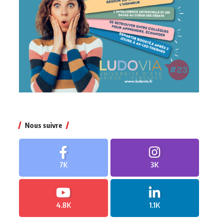
Nous suivre
7K
3K
4.8K
1.1K