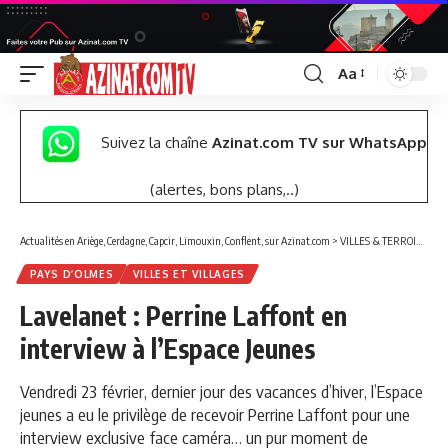
Aa
Font
Resizer
Suivez la chaîne
Azinat.com TV sur WhatsApp
(alertes, bons plans,..)
Actualités en Ariège, Cerdagne, Capcir, Limouxin, Conflent, sur Azinat.com
>
VILLES & TERROIRS DES PYRÉNÉES EST
PAYS D’OLMES
VILLES ET VILLAGES
Lavelanet : Perrine Laffont en
interview à l’Espace Jeunes
Vendredi 23 février, dernier jour des vacances d’hiver, l’Espace
jeunes a eu le privilège de recevoir Perrine Laffont pour une
interview exclusive face caméra… un pur moment de