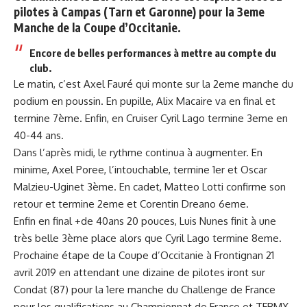
pilotes à Campas (Tarn et Garonne) pour la 3eme
Manche de la Coupe d’Occitanie.
Encore de belles performances à mettre au compte du
club.
Le matin, c’est Axel Fauré qui monte sur la 2eme manche du
podium en poussin. En pupille, Alix Macaire va en final et
termine 7ème. Enfin, en Cruiser Cyril Lago termine 3eme en
40-44 ans.
Dans l’après midi, le rythme continua à augmenter. En
minime, Axel Poree, l’intouchable, termine 1er et Oscar
Malzieu-Uginet 3ème. En cadet, Matteo Lotti confirme son
retour et termine 2eme et Corentin Dreano 6eme.
Enfin en final +de 40ans 20 pouces, Luis Nunes finit à une
très belle 3ème place alors que Cyril Lago termine 8eme.
Prochaine étape de la Coupe d’Occitanie à Frontignan 21
avril 2019 en attendant une dizaine de pilotes iront sur
Condat (87) pour la 1ere manche du Challenge de France
pour les qualifications au Championnat de France et TFBMX