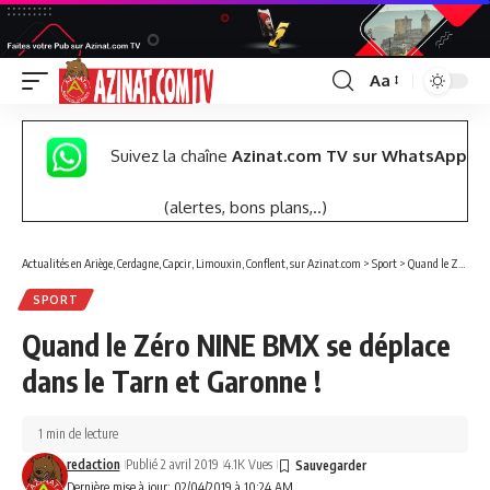
Aa
Font
Resizer
Suivez la chaîne
Azinat.com TV sur WhatsApp
(alertes, bons plans,..)
Actualités en Ariège, Cerdagne, Capcir, Limouxin, Conflent, sur Azinat.com
>
Sport
>
Quand le Zéro NINE BMX se déplace dans le Tarn et Garonne !
SPORT
Quand le Zéro NINE BMX se déplace
dans le Tarn et Garonne !
1 min de lecture
redaction
Publié 2 avril 2019
4.1K Vues
Dernière mise à jour: 02/04/2019 à 10:24 AM