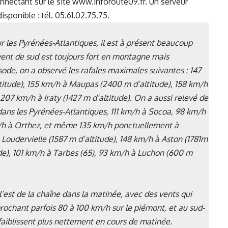
connectant sur le site www.inforoute09.fr. Un serveur
sponible : tél. 05.61.02.75.75.
r les Pyrénées-Atlantiques, il est à présent beaucoup
 vent de sud est toujours fort en montagne mais
sode, on a observé les rafales maximales suivantes : 147
titude), 155 km/h à Maupas (2400 m d’altitude), 158 km/h
207 km/h à Iraty (1427 m d’altitude). On a aussi relevé de
: dans les Pyrénées-Atlantiques, 111 km/h à Socoa, 98 km/h
km/h à Orthez, et même 135 km/h ponctuellement à
à Loudervielle (1587 m d’altitude), 148 km/h à Aston (1781m
ude), 101 km/h à Tarbes (65), 93 km/h à Luchon (600 m
’est de la chaîne dans la matinée, avec des vents qui
rochant parfois 80 à 100 km/h sur le piémont, et au sud-
faiblissent plus nettement en cours de matinée.