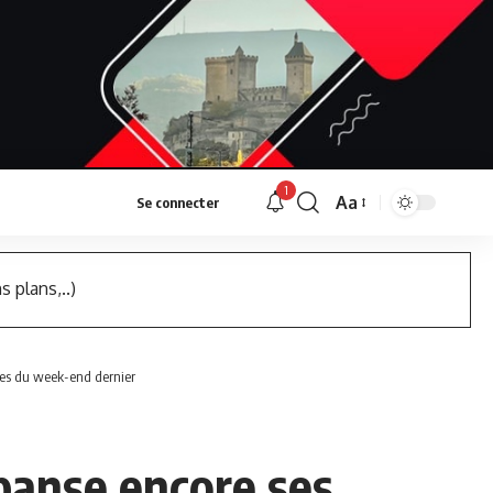
1
Aa
Se connecter
Font
Resizer
s plans,..)
aies du week-end dernier
 panse encore ses