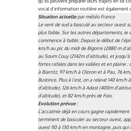
qu’ils peuvent préparer leurs trajets en se 
vocal d’information routière est également di
Situation actuelle
par météo France
Le vent de sud a basculé au secteur ouest su
plus faible. Sur les autres départements, le
commence à faiblir. Depuis le début de l’épi
km/h au pic du midi de Bigorre (2880 m d’al
au Soum Couy (2142m d’altitude), et jusqu’à 
fortes rafales dans les vallées et en plaine 
à Biarritz, 97 km/h à Oloron et à Pau, 76 
Bustince. Plus à l’est, on a relevé 140 km/h 
d’altitude), 126 km/h à Adast (400m d’altit
d’altitude), et 82 km/h près de Foix.
Evolution prévue :
L’accalmie déjà en cours gagne rapidement l
terminent de basculer au secteur ouest, app
ouest 110 à 130 km/h en montagne, puis qui 