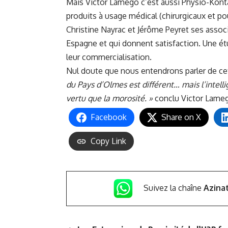
Mais Victor Lamego c’est aussi Physio-Konta
produits à usage médical (chirurgicaux et pou
Christine Nayrac et Jérôme Peyret ses assoc
Espagne et qui donnent satisfaction. Une étu
leur commercialisation.
Nul doute que nous entendrons parler de cet
du Pays d’Olmes est différent… mais l’intellig
vertu que la morosité. »
conclu Victor Lame
Facebook
Share on X
Copy Link
Suivez la chaîne
Azina