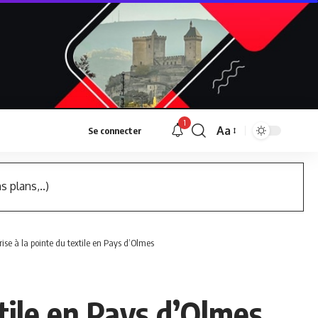
1
Aa
Se connecter
Font
Resizer
s plans,..)
rise à la pointe du textile en Pays d’Olmes
xtile en Pays d’Olmes