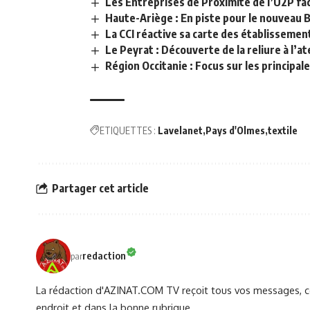
Les Entreprises de Proximité de l’U2P face
Haute-Ariège : En piste pour le nouveau Be
La CCI réactive sa carte des établisseme
Le Peyrat : Découverte de la reliure à l’at
Région Occitanie : Focus sur les principal
ETIQUETTES :
Lavelanet
Pays d'Olmes
textile
Partager cet article
redaction
par
La rédaction d'AZINAT.COM TV reçoit tous vos messages, co
endroit et dans la bonne rubrique ..