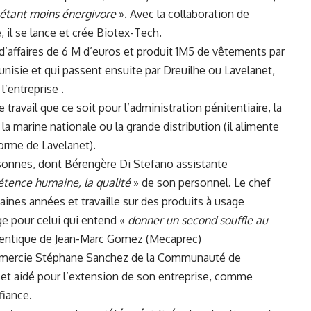
on étant moins énergivore
». Avec la collaboration de
, il se lance et crée Biotex-Tech.
e d’affaires de 6 M d’euros et produit 1M5 de vêtements par
unisie et qui passent ensuite par Dreuilhe ou Lavelanet,
l’entreprise .
avail que ce soit pour l’administration pénitentiaire, la
 la marine nationale ou la grande distribution (il alimente
forme de Lavelanet).
rsonnes, dont Bérengère Di Stefano assistante
tence humaine, la qualité
» de son personnel. Le chef
aines années et travaille sur des produits à usage
e pour celui qui entend «
donner un second souffle au
identique de Jean-Marc Gomez (Mecaprec)
remercie Stéphane Sanchez de la Communauté de
et aidé pour l’extension de son entreprise, comme
nfiance.