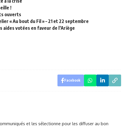
 à la crise
ille !
nts ouverts
elier « Au bout du Fil » – 21 et 22 septembre
es aides votées en faveur de l’Ariège
Facebook
mmuniqués et les sélectionne pour les diffuser au bon