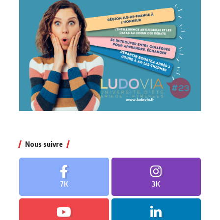
Nous suivre
7K
3K