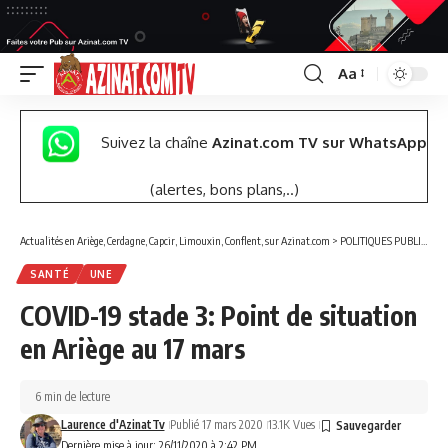
Aa
Font
Resizer
Suivez la chaîne
Azinat.com TV sur WhatsApp
(alertes, bons plans,..)
Actualités en Ariège, Cerdagne, Capcir, Limouxin, Conflent, sur Azinat.com
>
POLITIQUES PUBLIQUES
SANTÉ
UNE
COVID-19 stade 3: Point de situation
en Ariège au 17 mars
6 min de lecture
Laurence d'AzinatTv
Publié 17 mars 2020
13.1K Vues
Dernière mise à jour: 26/11/2020 à 2:42 PM