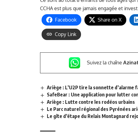
CCHA est plus que jamais engagée et investie 
Facebook
Share on X
Copy Link
Suivez la chaîne
Azina
Ariège : L’U2P tire la sonnette d’alarme f
SafeBear : Une application pour lutter co
Ariège : Lutte contre les rodéos urbains
Le Parc naturel régional des Pyrénées ar
Le gîte d’étape du Relais Montagnard rejo