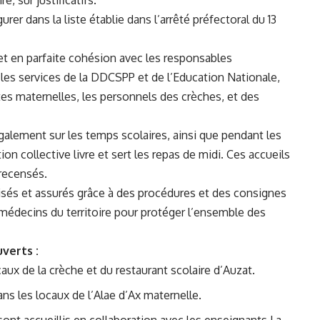
rer dans la liste établie dans l’arrêté préfectoral du 13
et en parfaite cohésion avec les responsables
 les services de la DDCSPP et de l’Education Nationale,
ntes maternelles, les personnels des crèches, et des
galement sur les temps scolaires, ainsi que pendant les
ion collective livre et sert les repas de midi. Ces accueils
recensés.
isés et assurés grâce à des procédures et des consignes
médecins du territoire pour protéger l’ensemble des
uverts :
caux de la crèche et du restaurant scolaire d’Auzat.
ns les locaux de l’Alae d’Ax maternelle.
sont accueillis en collaboration avec les enseignants.La