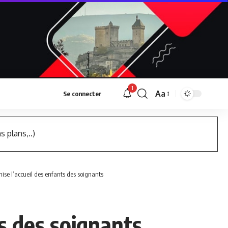
1
Aa
Se connecter
Font
Resizer
s plans,..)
ise l’accueil des enfants des soignants
s des soignants