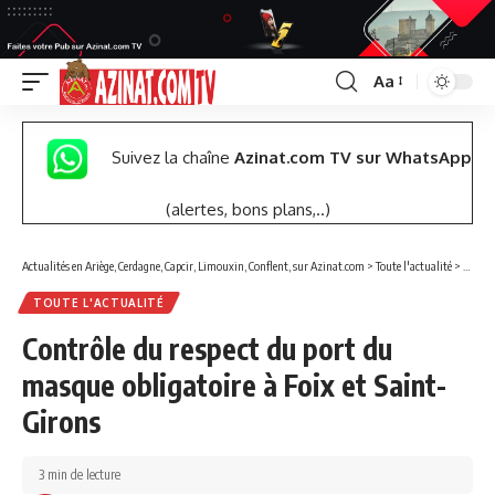
Aa
Font
Resizer
Suivez la chaîne
Azinat.com TV sur WhatsApp
(alertes, bons plans,..)
Actualités en Ariège, Cerdagne, Capcir, Limouxin, Conflent, sur Azinat.com
>
Toute l'actualité
>
Contrô
TOUTE L'ACTUALITÉ
Contrôle du respect du port du
masque obligatoire à Foix et Saint-
Girons
3 min de lecture