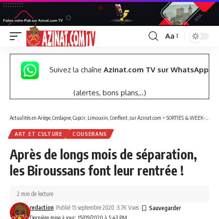
Aa
Font
Resizer
Suivez la chaîne
Azinat.com TV sur WhatsApp
(alertes, bons plans,..)
Actualités en Ariège, Cerdagne, Capcir, Limouxin, Conflent, sur Azinat.com
>
SORTIES & WEEK-END
ART ET CULTURE
COUSERANS
Après de longs mois de séparation,
les Biroussans font leur rentrée !
2 min de lecture
redaction
Publié 15 septembre 2020
3.7K Vues
Dernière mise à jour: 15/09/2020 à 5:43 PM