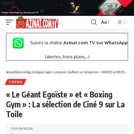
Aa
Font
Resizer
Suivez la chaîne
Azinat.com TV sur WhatsApp
(alertes, bons plans,..)
Actualités en Ariège, Cerdagne, Capcir, Limouxin, Conflent, sur Azinat.com
>
SORTIES & WEEK-END
CINÉMA
« Le Géant Egoïste » et « Boxing
Gym » : La sélection de Ciné 9 sur La
Toile
2 min de lecture