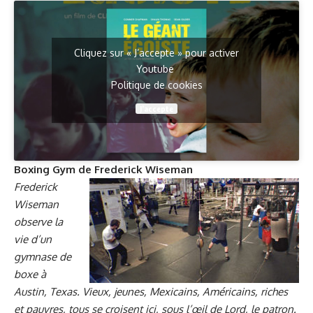
Cliquez sur « J’accepte » pour activer
Youtube
Politique de cookies
J’accepte
Boxing Gym
de
Frederick Wiseman
Frederick
Wiseman
observe la
vie d’un
gymnase de
boxe à
Austin, Texas. Vieux, jeunes, Mexicains, Américains, riches
et pauvres, tous se croisent ici, sous l’œil de Lord, le patron.