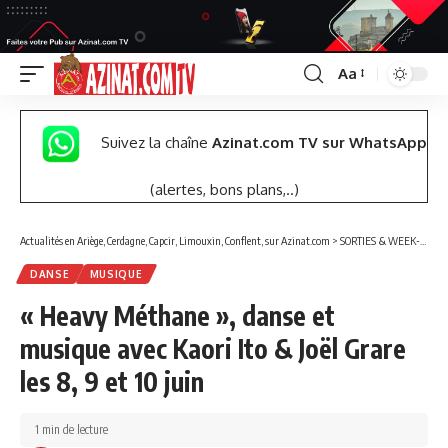
Aa
Font
Resizer
Suivez la chaîne
Azinat.com TV sur WhatsApp
(alertes, bons plans,..)
Actualités en Ariège, Cerdagne, Capcir, Limouxin, Conflent, sur Azinat.com
>
SORTIES & WEEK-END
DANSE
MUSIQUE
« Heavy Méthane », danse et
musique avec Kaori Ito & Joël Grare
les 8, 9 et 10 juin
1 min de lecture