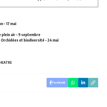
on – 17 mai
e plein air – 9 septembre
 Orchidées et biodiversité – 24 mai
HEATRE
Facebook