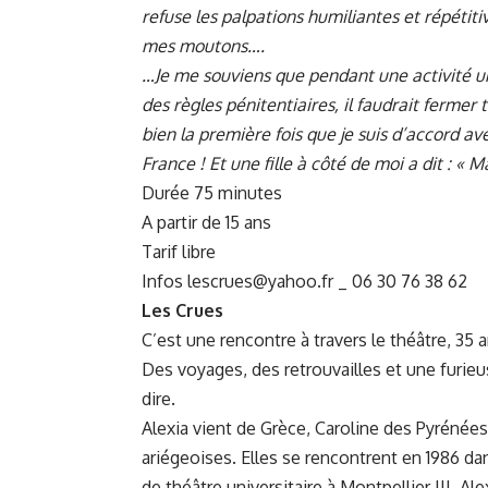
refuse les palpations humiliantes et répétiti
mes moutons….
…Je me souviens que pendant une activité un 
des règles pénitentiaires, il faudrait fermer 
bien la première fois que je suis d’accord ave
France ! Et une fille à côté de moi a dit : « Ma
Durée 75 minutes
A partir de 15 ans
Tarif libre
Infos
lescrues@yahoo.fr
_ 06 30 76 38 62
Les Crues
C’est une rencontre à travers le théâtre, 35 a
Des voyages, des retrouvailles et une furie
dire.
Alexia vient de Grèce, Caroline des Pyrénées
ariégeoises. Elles se rencontrent en 1986 dan
de théâtre universitaire à Montpellier III. Ale