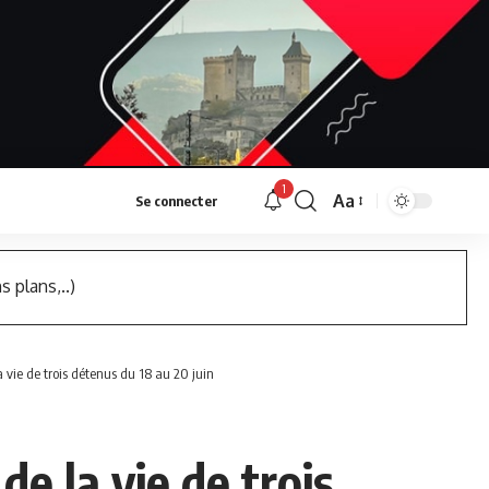
1
Aa
Se connecter
Font
Resizer
s plans,..)
a vie de trois détenus du 18 au 20 juin
de la vie de trois