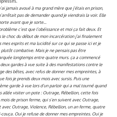
épressifs.
’ai jamais avoué à ma grand mère que j’étais en prison,
n’arrêtait pas de demander quand je viendrais la voir. Elle
morte avant que je sorte…
roblème c’est que l’obéissance et moi ça fait deux. Et
 le choc du début de mon incarcération j’ai finalement
s mes esprits et ma lucidité sur ce qui se passe ici et je
 plutôt combative. Mais je ne pensais pas être
rquée longtemps entre quatre murs. ça a commencé
deux gardes à vue suite à des manifestations contre le
ge des bêtes, avec refus de donner mes empreintes, à
e fois je prends deux mois avec sursis. Puis une
ième garde à vue lors d’un parloir qui a mal tourné quand
is allée visiter un pote : Outrage, Rébellion, cette fois
mois de prison ferme, qui s’en suivent avec Outrage,
it avec Outrage, Violence, Rébellion, un an ferme, quatre
ci-couça. Oui je refuse de donner mes empreintes. Oui je