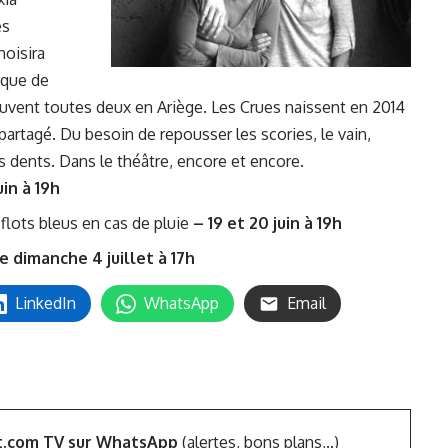
es
hoisira
ique de
rouvent toutes deux en Ariège. Les Crues naissent en 2014
 partagé. Du besoin de repousser les scories, le vain,
es dents. Dans le théâtre, encore et encore.
in à 19h
flots bleus en cas de pluie
– 19 et 20 juin à 19h
e dimanche 4 juillet à 17h
LinkedIn
WhatsApp
Email
t.com TV sur WhatsApp
(alertes, bons plans,..)