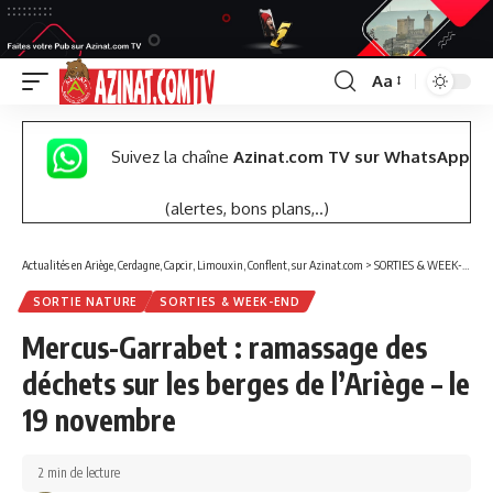
Aa
Font
Resizer
Suivez la chaîne
Azinat.com TV sur WhatsApp
(alertes, bons plans,..)
Actualités en Ariège, Cerdagne, Capcir, Limouxin, Conflent, sur Azinat.com
>
SORTIES & WEEK-END
SORTIE NATURE
SORTIES & WEEK-END
Mercus-Garrabet : ramassage des
déchets sur les berges de l’Ariège – le
19 novembre
2 min de lecture