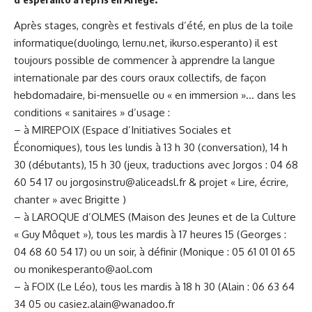
Après stages, congrès et festivals d’été, en plus de la toile
informatique(
duolingo
,
lernu.net
,
ikurso.esperanto)
il est
toujours possible de commencer à apprendre la langue
internationale par des cours oraux collectifs, de façon
hebdomadaire, bi-mensuelle ou « en immersion »… dans les
conditions « sanitaires » d’usage :
– à MIREPOIX (Espace d’Initiatives Sociales et
Économiques), tous les lundis à 13 h 30 (conversation), 14 h
30 (débutants), 15 h 30 (jeux, traductions avec Jorgos : 04 68
60 54 17 ou
jorgosinstru@aliceadsl.fr
& projet « Lire, écrire,
chanter » avec Brigitte )
– à LAROQUE d’OLMES (Maison des Jeunes et de la Culture
« Guy Môquet »), tous les mardis à 17 heures 15 (Georges :
04 68 60 54 17) ou un soir, à définir (Monique : 05 61 01 01 65
ou
monikesperanto@aol.com
– à FOIX (Le Léo), tous les mardis à 18 h 30 (Alain : 06 63 64
34 05 ou
casiez.alain@wanadoo.fr