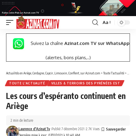
Aa
Font
Resizer
Suivez la chaîne
Azinat.com TV sur WhatsApp
(alertes, bons plans,..)
Actualités en Ariège, Cerdagne, Capcir, Limouxin, Conflent, sur Azinat.com
>
Toute l'actualité
>
Les co
TOUTE L'ACTUALITÉ
VILLES & TERROIRS DES PYRÉNÉES EST
Les cours d’espéranto continuent en
Ariège
2 min de lecture
Laurence d'AzinatTv
Publié 7 décembre 2021
2.7K Vues
Dernière mise à jour: 07/12/2021 à 10:40 AM