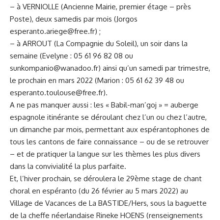
– à VERNIOLLE (Ancienne Mairie, premier étage – près
Poste), deux samedis par mois (Jorgos
esperanto.ariege@free.fr
) ;
– à ARROUT (La Compagnie du Soleil), un soir dans la
semaine (Evelyne : 05 61 96 82 08 ou
sunkompanio@wanadoo.fr
) ainsi qu’un samedi par trimestre,
le prochain en mars 2022 (Marion : 05 61 62 39 48 ou
esperanto.toulouse@free.fr
).
A ne pas manquer aussi : les « Babil-man’goj » = auberge
espagnole itinérante se déroulant chez l’un ou chez l’autre,
un dimanche par mois, permettant aux espérantophones de
tous les cantons de faire connaissance – ou de se retrouver
– et de pratiquer la langue sur les thèmes les plus divers
dans la convivialité la plus parfaite.
Et, l’hiver prochain, se déroulera le 29ème stage de chant
choral en espéranto (du 26 février au 5 mars 2022) au
Village de Vacances de La BASTIDE/Hers, sous la baguette
de la cheffe néerlandaise Rineke HOENS (renseignements