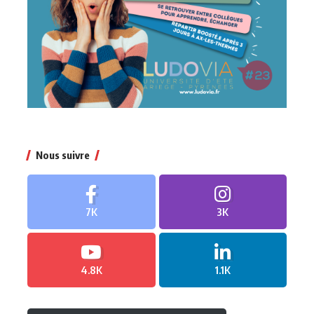
Nous suivre
7K
3K
4.8K
1.1K