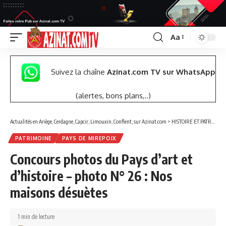
Aa
Font
Resizer
Suivez la chaîne
Azinat.com TV sur WhatsApp
(alertes, bons plans,..)
Actualités en Ariège, Cerdagne, Capcir, Limouxin, Conflent, sur Azinat.com
>
HISTOIRE ET PATRIMOINE
PATRIMOINE
PAYS DE MIREPOIX
Concours photos du Pays d’art et
d’histoire – photo N° 26 : Nos
maisons désuètes
1 min de lecture